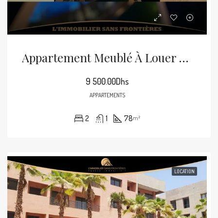
Appartement Meublé À Louer Sur La Route De Casablanca, Marrakech – 1er Étage En Résidence Avec Piscine
9 500.00Dhs
APPARTEMENTS
2
1
78
m²
LOCATION