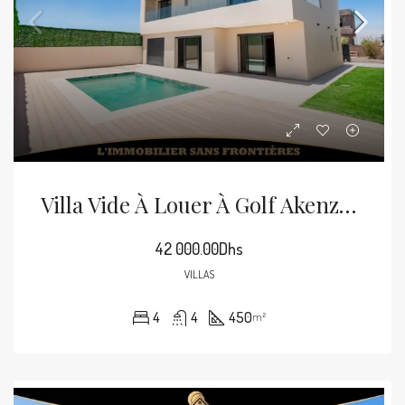
Villa Vide À Louer À Golf Akenza Avec Piscine Privée Et Vue Sur L’Atlas
42 000.00Dhs
VILLAS
4
4
450
m²