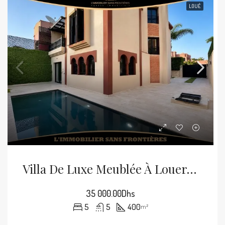
LOUÉ
Villa De Luxe Meublée À Louer À Bab Ighli, Marrakech – 400 M²
35 000.00Dhs
5
5
400
m²