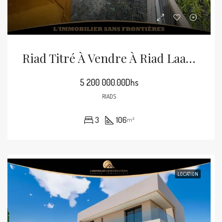
Riad Titré À Vendre À Riad Laarous, Marrakech – 106 M² Avec Terrasse De 80 M²
5 200 000.00Dhs
RIADS
3
106
m²
LOCATION