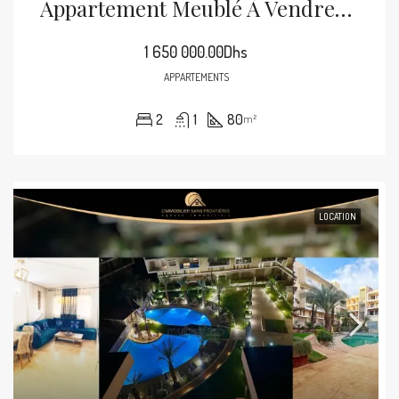
Appartement Meublé À Vendre À Semlalia, Marrakech – 1er Étage – 80 M²
1 650 000.00Dhs
APPARTEMENTS
2
1
80
m²
LOCATION