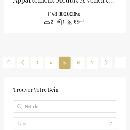
1 148 000.00Dhs
2
1
65
m²
3
4
5
6
7
Trouver Votre Bein
Type