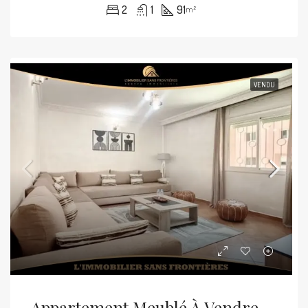
2
1
91
m²
VENDU
Appartement Meublé À Vendre À Guéliz, 65 M², Marrakech