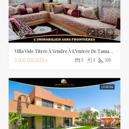
Villa Vide Titrée À Vendre À L’entrée De Tamansourt – 320 M² De Terrain – 4 Façades
3 000 000.00Dhs
5
3
320
LOCATION