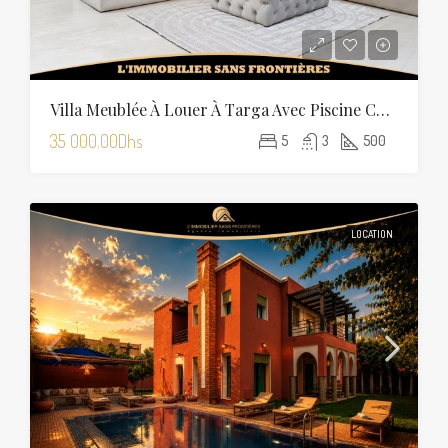
Villa Meublée À Louer À Targa Avec Piscine Chauffée
35 000.00Dhs
5
3
500
LOCATION