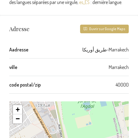
des langues séparées par une virgule,
es_ES
: dernière langue.
Adresse
Ouvrir sur Google Maps
Aadresse
طريق أوريكا-Marrakech
ville
Marrakech
code postal/zip
40000
+
−