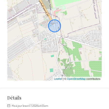
Leaflet
| ©
OpenStreetMap
contributors
Détails
Mis à jour le avril 7, 2026 à 4:13 am