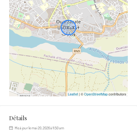
Leaflet
| ©
OpenStreetMap
contributors
Détails
Mis à jour le mai 20, 2026 à 11:50 am