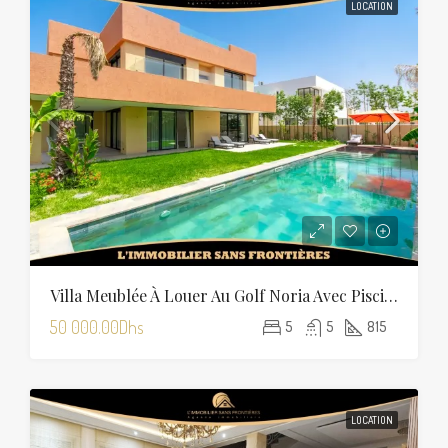
LOCATION
Villa Meublée À Louer Au Golf Noria Avec Piscine Privée
50 000.00Dhs
5
5
815
LOCATION