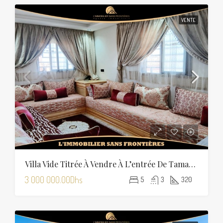
VENTE
Villa Vide Titrée À Vendre À L’entrée De Tamansourt – 320 M² De Terrain – 4 Façades
3 000 000.00Dhs
5
3
320