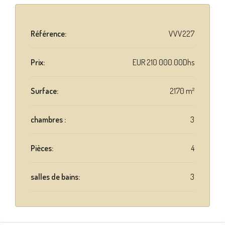
Référence:
VVV227
Prix:
EUR
210 000.00Dhs
Surface:
2170 m²
chambres :
3
Pièces:
4
salles de bains:
3