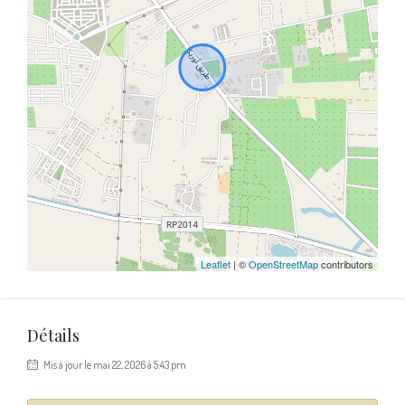
Leaflet
| ©
OpenStreetMap
contributors
Détails
Mis à jour le mai 22, 2026 à 5:43 pm