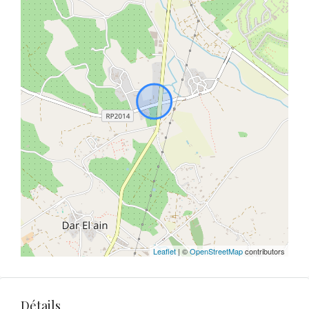
Leaflet
| ©
OpenStreetMap
contributors
Détails