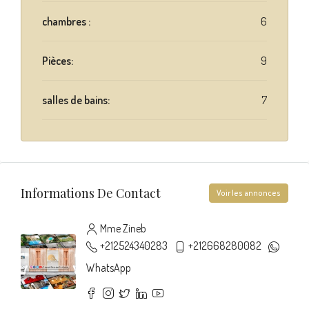
chambres :
6
Pièces:
9
salles de bains:
7
Informations De Contact
Voir les annonces
Mme Zineb
+212524340283
+212668280082
WhatsApp