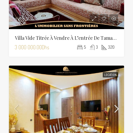
Villa Vide Titrée À Vendre À L’entrée De Tamansourt – 320 M² De Terrain – 4 Façades
3 000 000.00Dhs
5
3
320
LOCATION