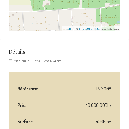
Leaflet
| ©
OpenStreetMap
contributors
Détails
Mis à jour le juillet 3, 2026 à 12:24 pm
Référence:
LVM008
Prix:
40 000.00Dhs
Surface:
4000 m²