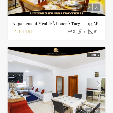
Appartement Meublé À Louer À Targa — 94 M²
12 000.00Dhs
2
2
94
LOCATION