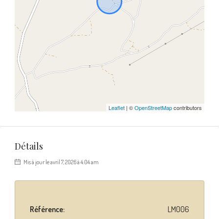
Leaflet
| ©
OpenStreetMap
contributors
Détails
Mis à jour le avril 7, 2026 à 4:04 am
Référence:
LM006