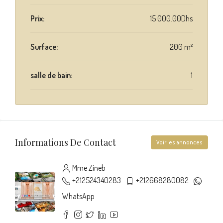
Prix:
15 000.00Dhs
Surface:
200 m²
salle de bain:
1
Informations De Contact
Voir les annonces
Mme Zineb
+212524340283
+212668280082
WhatsApp