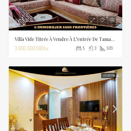
Villa Vide Titrée À Vendre À L’entrée De Tamansourt – 320 M² De Terrain – 4 Façades
3 000 000.00Dhs
5
3
320
LOCATION