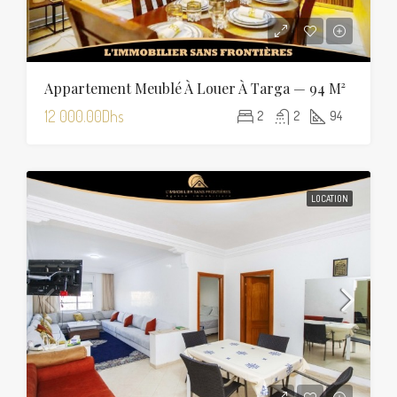
Appartement Meublé À Louer À Targa — 94 M²
12 000.00Dhs
2
2
94
LOCATION