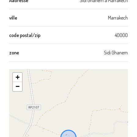
Aadresse
Sidi Ghanem à Marrakech
ville
Marrakech
code postal/zip
40000
zone
Sidi Ghanem
+
−