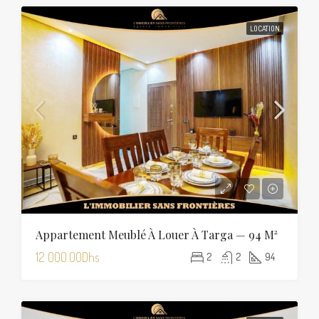
LOCATION
Appartement Meublé À Louer À Targa — 94 M²
12 000.00Dhs
2
2
94