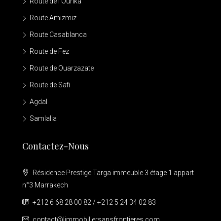
Route de l'Ourika
Route Amizmiz
Route Casablanca
Route de Fez
Route de Ouarzazate
Route de Safi
Agdal
Samlalia
Contactez-Nous
Résidence Prestige Targa immeuble 3 étage 1 appart
n°3 Marrakech
+212 6 68 28 00 82 / +212 5 24 34 02 83
contact@limmobiliersansfrontieres.com