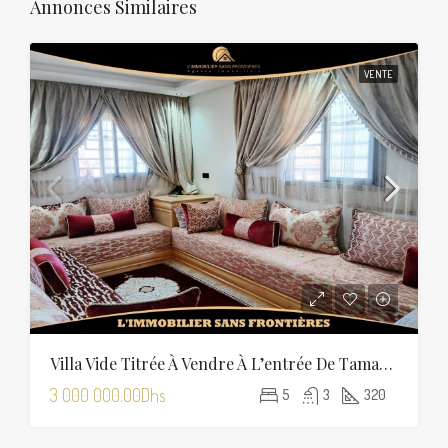
Annonces Similaires
VENTE
Villa Vide Titrée À Vendre À L’entrée De Tamansourt – 320 M² De Terrain – 4 Façades
3 000 000.00Dhs
5
3
320