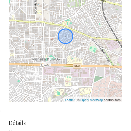
Leaflet
| ©
OpenStreetMap
contributors
Détails