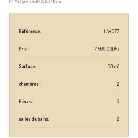
Mis à jour le avril 7, 2026 à 4:15 am
Référence:
LAV077
Prix:
7 500.00Dhs
Surface:
100 m²
chambres :
2
Pièces:
3
salles de bains:
2