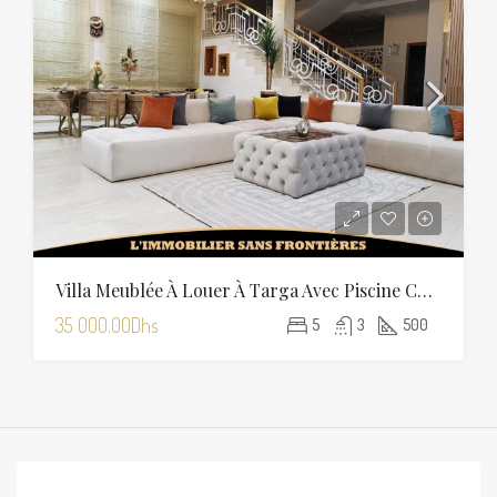
Villa Meublée À Louer À Targa Avec Piscine Chauffée
35 000.00Dhs
5
3
500