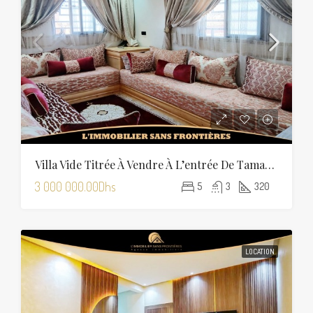
Villa Vide Titrée À Vendre À L’entrée De Tamansourt – 320 M² De Terrain – 4 Façades
3 000 000.00Dhs
5
3
320
LOCATION