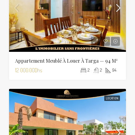
Appartement Meublé À Louer À Targa — 94 M²
12 000.00Dhs
2
2
94
LOCATION