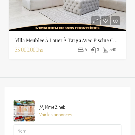
Villa Meublée À Louer À Targa Avec Piscine Chauffée
35 000.00Dhs
5
3
500
Mme Zineb
Voir les annonces