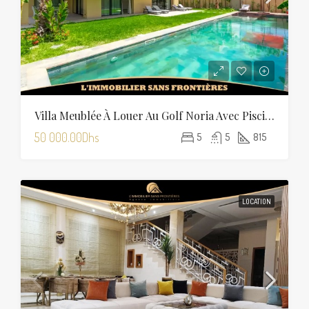
Villa Meublée À Louer Au Golf Noria Avec Piscine Privée
50 000.00Dhs
5
5
815
LOCATION