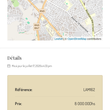
Leaflet
| ©
OpenStreetMap
contributors
Détails
Mis à jour le juillet 17, 2026 à 4:33 pm
Référence:
LAM162
Prix:
8 000.00Dhs