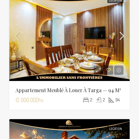
LOCATION
Appartement Meublé À Louer À Targa — 94 M²
12 000.00Dhs
2
2
94
LOCATION