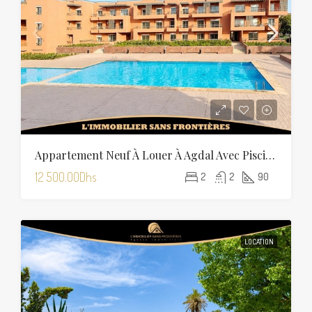
Appartement Neuf À Louer À Agdal Avec Piscine — 90 M²
12 500.00Dhs
2
2
90
LOCATION