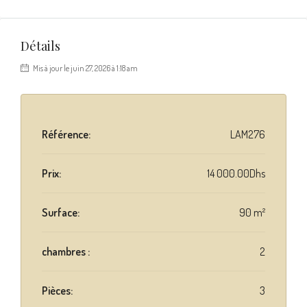
Détails
Mis à jour le juin 27, 2026 à 1:18 am
Référence:
LAM276
Prix:
14 000.00Dhs
Surface:
90 m²
chambres :
2
Pièces:
3