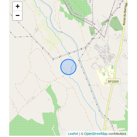
+
−
Leaflet
| ©
OpenStreetMap
contributors