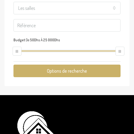
Les salles
Budget
De
50Dhs
À
25 000Dhs
Options de recherche