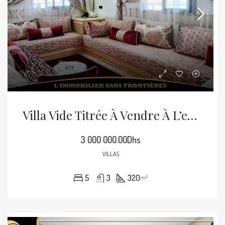
Villa Vide Titrée À Vendre À L’entrée De Tamansourt – 320 M² De Terrain – 4 Façades
3 000 000.00Dhs
VILLAS
5
3
320
m²